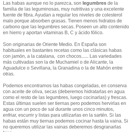
Las habas aunque no lo parezca, son
legumbres
de la
familia de las leguminosas, muy nutritivas y una excelente
fuente de fibra. Ayudan a regular los niveles de colesterol
malo porque absorben grasas. Tienen menos hidratos de
carbono que las legumbres secas. Poseen un alto contenido
en hierro y aportan vitaminas B, C y ácido fólico.
Son originarias de Oriente Medio. En España son
habituales en bastantes recetas como las clásicas habas
con jamón, a la catalana, con chocos...... Las variedades
más cultivadas son la de Muchamiel o de Alicante, la
Aguadulce o Sevillana, la Granadina o la de Mahón entre
otras.
Podemos encontrarnos las habas congeladas, en conserva
con aceite de oliva, secas (deberemos hidratarlas en agua
como el resto de las legumbres, luego cocinarlas) y frescas.
Estas últimas suelen ser tiernas pero podemos hervirlas en
agua con un poco de sal durante unos cinco minutos,
enfriar, escurrir y listas para utilizarlas en la sartén. Si las
habas están muy tiernas podemos cocinar hasta la vaina. Si
no queremos utilizar las vainas deberemos desgranarlas