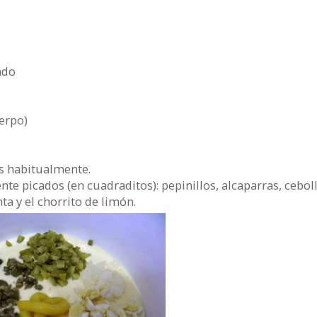
ado
erpo)
 habitualmente.
nte picados (en cuadraditos): pepinillos, alcaparras, ceboll
ta y el chorrito de limón.