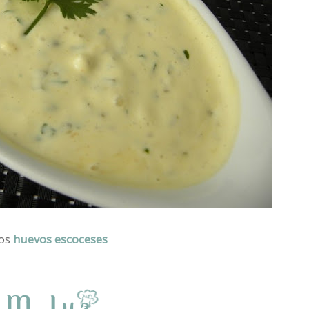
nos
huevos escoceses