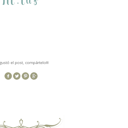
.
gustó el post, compártelo!!!
.