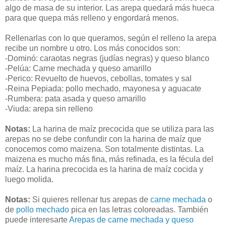
algo de masa de su interior. Las arepa quedará más hueca
para que quepa más relleno y engordará menos.
Rellenarlas con lo que queramos, según el relleno la arepa
recibe un nombre u otro. Los más conocidos son:
-Dominó: caraotas negras (judías negras) y queso blanco
-Pelúa: Carne mechada y queso amarillo
-Perico: Revuelto de huevos, cebollas, tomates y sal
-Reina Pepiada: pollo mechado, mayonesa y aguacate
-Rumbera: pata asada y queso amarillo
-Viuda: arepa sin relleno
Notas:
La harina de maíz precocida que se utiliza para las
arepas no se debe confundir con la harina de maíz que
conocemos como maizena. Son totalmente distintas. La
maizena es mucho más fina, más refinada, es la fécula del
maíz. La harina precocida es la harina de maíz cocida y
luego molida.
Notas:
Si quieres rellenar tus arepas de
carne mechada
o
de
pollo mechado
pica en las letras coloreadas. También
puede interesarte
Arepas de carne mechada y queso