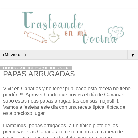
▼
lunes, 30 de mayo de 2016
PAPAS ARRUGADAS
Vivir en Canarias y no tener publicada esta receta no tiene
perdón!!!!. Aprovechando que hoy es el día de Canarias,
subo estas ricas papas arrugaditas con sus mojos!!!!!.
Vamos a festejar este día con una receta típica, típica de
este precioso lugar.
Llamamos "papas arrugadas" a un típico plato de las
preciosas Islas Canarias, o mejor dicho a la manera de
cocinar las papas para este plato, porque hay que