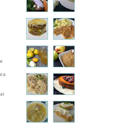
de
ara
el