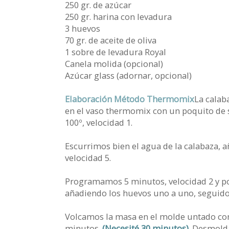
250 gr. de azúcar
250 gr. harina con levadura
3 huevos
70 gr. de aceite de oliva
1 sobre de levadura Royal
Canela molida (opcional)
Azúcar glass (adornar, opcional)
Elaboración Método Thermomix
La calab
en el vaso thermomix con un poquito de 
100º, velocidad 1.
Escurrimos bien el agua de la calabaza, 
velocidad 5.
Programamos 5 minutos, velocidad 2 y p
añadiendo los huevos uno a uno, seguidos 
Volcamos la masa en el molde untado con 
minutos.
(Necesité 30 minutos)
. Desmolda