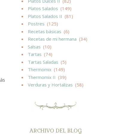
Platos Dulces II
(82)
Platos Salados
(149)
Platos Salados II
(81)
Postres
(125)
Recetas básicas
(6)
Recetas de mi hermana
(34)
Salsas
(10)
Tartas
(74)
Tartas Saladas
(5)
Thermomix
(149)
Thermomix II
(39)
más
Verduras y Hortalizas
(58)
ARCHIVO DEL BLOG