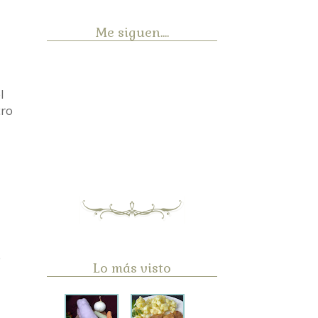
Me siguen....
l
cro
e
Lo más visto